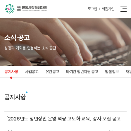
로그인
회원가입
소식·공고
성장과 기회를 연결하는 소식 공간
공지사항
사업공고
유관공고
타기관 청년지원 공고
입찰정보
채
공지사항
「2026년도 청년상인 운영 역량 고도화 교육」 강사 모집 공고