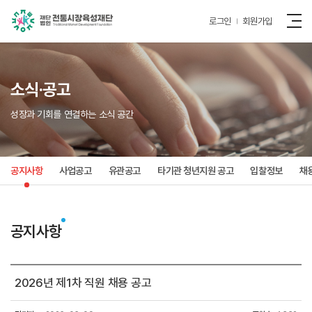
로그인
회원가입
소식·공고
성장과 기회를 연결하는 소식 공간
공지사항
사업공고
유관공고
타기관 청년지원 공고
입찰정보
채
공지사항
2026년 제1차 직원 채용 공고