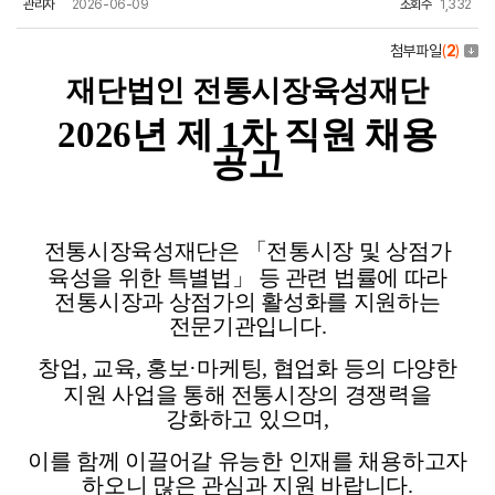
관리자
2026-06-09
조회수
1,332
첨부파일
(
2
)
재단법인 전통시장육성재단
2026
년 제 1차 직원 채용
공고
전통시장육성재단은 「전통시장 및 상점가
육성을 위한 특별법」 등
관련 법률에 따라
전통시장과 상점가의 활성화를 지원하는
전문기관입니다
.
창업
,
교육
,
홍보
·
마케팅
,
협업화 등의 다양한
지원 사업을 통해
전통시장의 경쟁력을
강화하고 있으며
,
이를 함께 이끌어갈 유능한 인재를 채용하고자
하오니 많은 관심과 지원 바랍니다
.