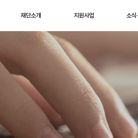
재단소개
지원사업
소식
인사말
청년상인 육성사업
공지
창업단계
연혁
사업
성장단계
조직도·담당업무
유관
도약단계
CI·슬로건 소개
타기관 청
전통시장 디지털
역량강화 사업
오시는 길
입찰
채용
기관
보도
기부