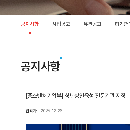
공지사항
사업공고
유관공고
타기관
공지사항
[중소벤처기업부] 청년상인육성 전문기관 지정
관리자
2025-12-26