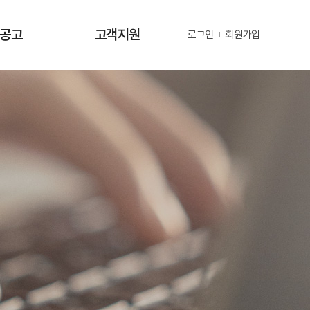
·공고
고객지원
로그인
회원가입
사항
사업문의 및 제안
공고
부정 및 공익신고
공고
년지원 공고
정보
정보
동정
자료
금현황