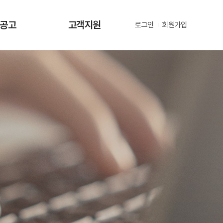
·공고
고객지원
로그인
회원가입
사항
사업문의 및 제안
공고
부정 및 공익신고
공고
년지원 공고
정보
정보
동정
자료
금현황