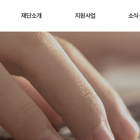
재단소개
지원사업
소식
인사말
청년상인 육성사업
공지
창업단계
연혁
사업
성장단계
조직도·담당업무
유관
도약단계
CI·슬로건 소개
타기관 청
전통시장 디지털
역량강화 사업
오시는 길
입찰
채용
기관
보도
기부