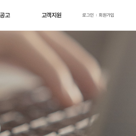
·공고
고객지원
로그인
회원가입
사항
사업문의 및 제안
공고
부정 및 공익신고
공고
년지원 공고
정보
정보
동정
자료
금현황