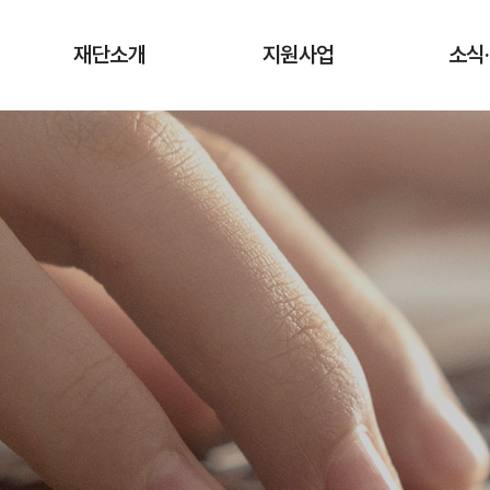
재단소개
지원사업
소식
인사말
청년상인 육성사업
공지
창업단계
연혁
사업
성장단계
조직도·담당업무
유관
도약단계
CI·슬로건 소개
타기관 청
전통시장 디지털
역량강화 사업
오시는 길
입찰
채용
기관
보도
기부