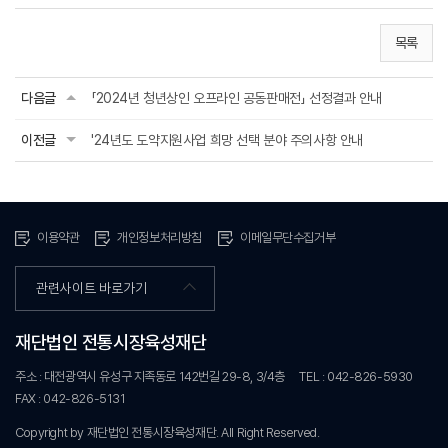
목록
다음글
「2024년 청년상인 오프라인 공동판매전」 선정결과 안내
이전글
'24년도 도약지원사업 희망 선택 분야 주의사항 안내
이용약관
개인정보처리방침
이메일무단수집거부
관련사이트 바로가기
재단법인 전통시장육성재단
주소 : 대전광역시 유성구 지족동로 142번길 29-8, 3/4층
TEL : 042-826-5930
FAX : 042-826-5131
Copyright by 재단법인 전통시장육성재단. All Right Reserved.