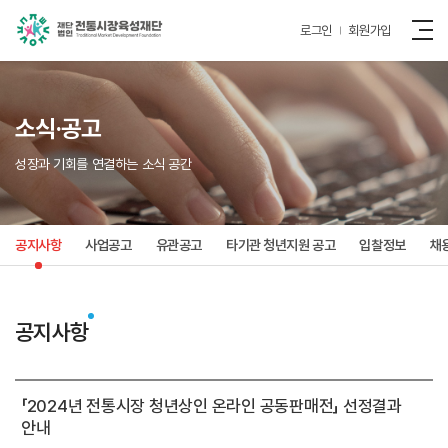
로그인
회원가입
소식·공고
성장과 기회를 연결하는 소식 공간
공지사항
사업공고
유관공고
타기관 청년지원 공고
입찰정보
채
공지사항
「2024년 전통시장 청년상인 온라인 공동판매전」 선정결과
안내